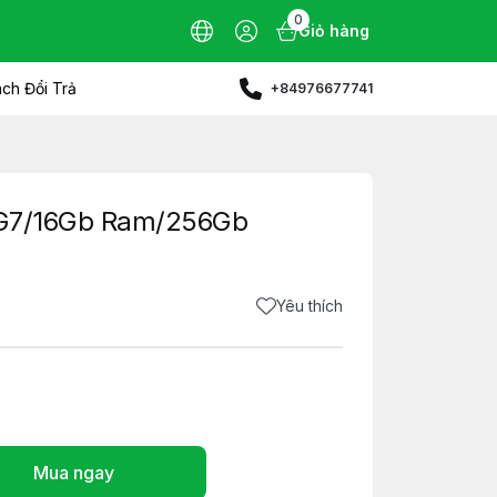
0
Giỏ hàng
ch Đổi Trả
+84976677741
65G7/16Gb Ram/256Gb
Yêu thích
Mua ngay