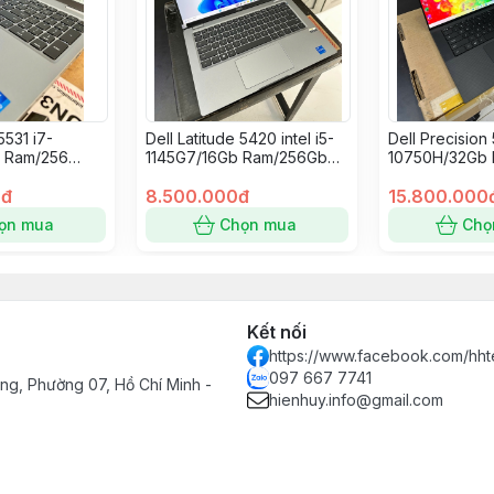
5531 i7-
Dell Latitude 5420 intel i5-
Dell Precision
 Ram/256
1145G7/16Gb Ram/256Gb
10750H/32Gb 
 MX550
Nvme/14” FullHD
Nvme/T1000 4
lHD IPS
0đ
8.500.000đ
FullHD+
15.800.000
ọn mua
Chọn mua
Chọ
Kết nối
https://www.facebook.com/hht
097 667 7741
g, Phường 07, Hồ Chí Minh -
hienhuy.info@gmail.com