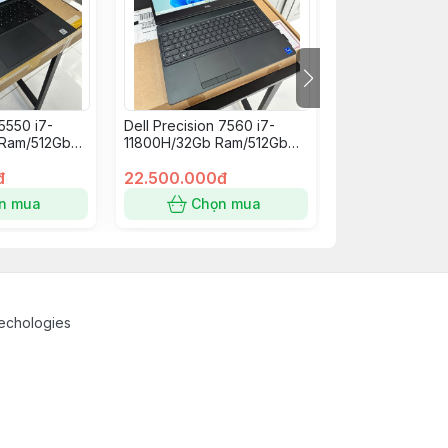
 5550 i7-
Dell Precision 7560 i7-
Dell Precision 
Ram/512Gb
11800H/32Gb Ram/512Gb
11850H/32Gb R
Gb/15.6”
Nvme/RTX A3000
Nvme/RTX A30
đ
6Gb/15.6” FullHD
22.500.000đ
6Gb/15.6” FullH
21.500.000đ
n mua
Chọn mua
Chọn
echologies