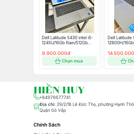
Dell Latitude 5430 intel i5-
Dell Latitude 
1245U/16Gb Ram/512Gb
12800H/16Gb
Nvme/14” FullHD
Nvme/Nvidia
9.900.000đ
2Gb/15.6” Ful
14.500.00
Chọn mua
Ch
HIỀN HUY
+84976677741
Địa chỉ
:
29/2/18 Lê Đức Thọ, phường Hạnh Thôn
Quận Gò Vấp
Chính Sách