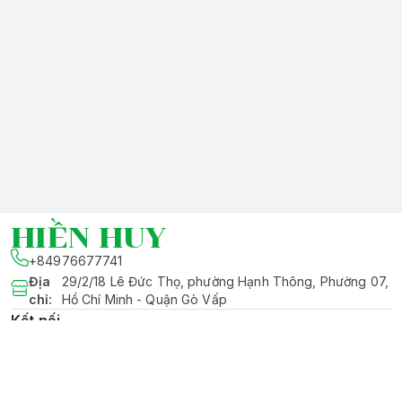
HIỀN HUY
+84976677741
Địa
29/2/18 Lê Đức Thọ, phường Hạnh Thông, Phường 07,
chỉ
:
Hồ Chí Minh - Quận Gò Vấp
Kết nối
https://www.facebook.com/hhtechologies
097 667 7741
hienhuy.info@gmail.com