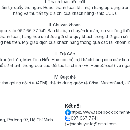
I. Thanh toán tiền mặt
ẩm tại quầy thu ngân. Hoặc, thanh toán khi nhận hàng áp dụng trên t
hàng và thu tiền tại địa chỉ của khách hàng (ship COD).
II. Chuyển khoản
 zalo 097 66 77 741. Sau khi bạn chuyển khoản, xin vui lòng thôn
thanh toán, hàng hóa sẽ được gửi cho quý khách trong thời gian sớm
ng nêu trên. Mọi giao dịch của khách hàng thông qua các tài khoản k
III. Trả Góp
khoản trên, Máy Tính Hiền Huy còn hỗ trợ khách hàng mua máy tính trả
hồ sơ nhanh thông qua các đối tác tài chính (FE, HomeCredit) và ngâ
IV. Quẹt thẻ
ẻ: thẻ ghi nợ nội địa (ATM), thẻ tín dụng quốc tế (Visa, MasterCard,
Kết nối
https://www.facebook.com/hht
097 667 7741
g, Phường 07, Hồ Chí Minh -
hienhuy.info@gmail.com