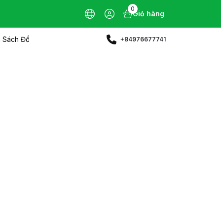
0
Giỏ hàng
 Sách Đổi Trả
+84976677741