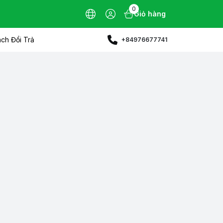
0
Giỏ hàng
ch Đổi Trả
+84976677741