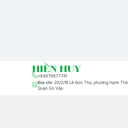
HIỀN HUY
+84976677741
Địa chỉ
:
29/2/18 Lê Đức Thọ, phường Hạnh Thôn
Quận Gò Vấp
Chính Sách
Chính Sách Bán Hàng
Chính Sách Bảo Hành
Phương Thức Thanh Toán